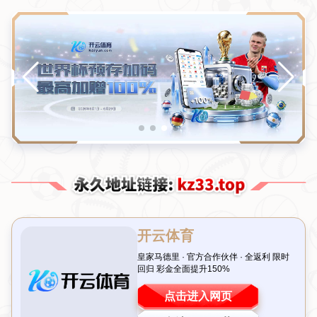
湖人若换来东契奇，能否再签字母哥？詹姆斯离队是
否更优？
栏目：AYX-爱游戏
发布时间：2026-08-09T00:10:04+08:00
前言：湖人重建的超级幻想是
否可行