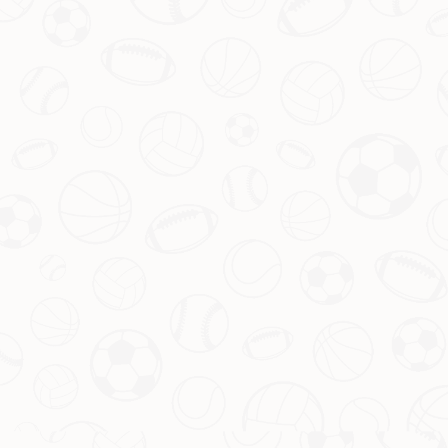
作空间。
如果詹姆斯离队，lake person 将获得巨大的薪资灵活性，可
以用来追逐更年轻的球星或通过多方交易重塑阵容。更重要
的是，这将标志着 lake person 从“詹眉时代”正式进入全新的
篇章。以骑士队为例，当年詹姆斯首次离开后，尽管初期陷
入低谷，但随后通过选秀和积累资产逐渐崛起，最终为他的
回归奠定了基础。
当然，这并不意味着 james 的离开是必然的选择。他丰富的
经验和领导力依然是年轻球员成长的重要助力。但从长远来
看，若要围绕像
卢卡-东契奇
这样潜力无限的新核建队，放
手部分老将或许是必要的牺牲。
现实与梦想：平衡才是关键