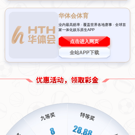
一代的顶级球星，东契奇在进攻端展现了无与伦比的创造
力，他的到来无疑会让湖人的未来更加光明。然而，独行侠
视东契奇为核心，除非球队战绩持续低迷或内部矛盾激化，
否则他们几乎不可能放走这位年轻巨星。即便交易成真，湖
人需要付出的筹码也将是天价，可能包括多个首轮选秀权以
及安东尼-戴维斯这样的核心球员。如此高昂的代价，是否
值得？
此外，
东契奇的技术特点
需要强大的空间型球员配合，而目
前的湖人阵容在这一点上略显不足。如果强行完成这笔交
易，短期内或许难以形成化学反应。