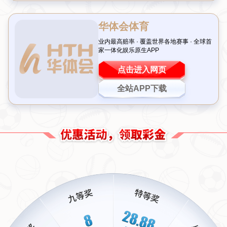
其次，教练组的战术调整也显得捉襟见肘。在对手针对性防
守下，太阳队的进攻套路显得单一，缺乏有效的应对策略。