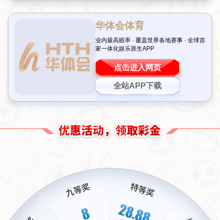
然而，也有意外之喜。一支来自小联赛的球队——
哥本哈
根
，以顽强的斗志挤掉了一些传统强队，成功闯入淘汰赛。
他们的表现无疑是本届赛事的一大亮点，也让人们对
三级欧
战
中的“冷门”充满期待。
二、欧联杯：黑马频现，悬念
丛生
如果说欧冠是豪门的舞台，那么欧联杯则是更多中小俱乐部
展现自我的机会。本赛季的
欧联杯16强
名单中，既有像利物
浦这样的顶级劲旅，也有不少令人眼前一亮的黑马队伍。例
如，
布莱顿
作为英超新贵，首次参加欧洲赛事便展现出不俗
实力，成功跻身淘汰赛。