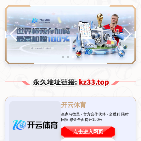
葡萄牙足协主席：全力以赴冲击冠军宝座
栏目：AYX-爱游戏
发布时间：2026-08-07T00:10:02+08:00
近年来，葡萄牙足球队在国际赛事中表现卓越。凭借实力雄
厚的球员阵容和成熟的战术体系，他们屡次站上荣耀之巅。
然而，让人备受鼓舞的是，继过去数年的成功后，
葡萄牙足