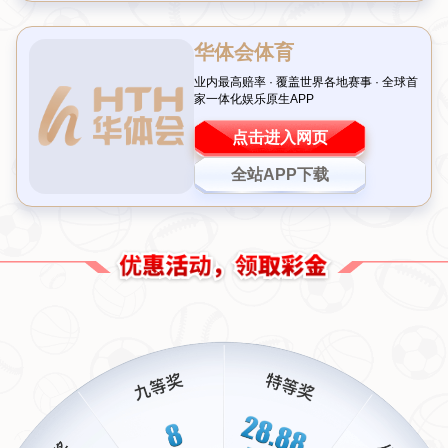
的季后赛热门队伍。这些比赛不仅是检验球队实力的试金
石，也将是决定他们能否稳固排名的重要节点。而到了常规
赛尾声，
关键战役
可能会集中在与直接竞争对手的对决上，
届时每一分都显得尤为珍贵。
值得一提的是，今年的赛程设计较为紧凑，主客场分布相对
平衡，减少了长途跋涉带来的疲劳。这对于以梅西为核心的
老将阵容来说，无疑是一个利好消息。通过科学合理的轮
换，迈阿密国际有望在整个赛季保持稳定的竞技状态，为冲
击季后赛奠定基础。
二、核心球员状态：梅西领衔 团队协作是关键
提到迈阿密国际，就不得不提他们的当家球星——梅西。作
为世界足坛的传奇人物，梅西在上赛季的表现已经证明了他
的价值。然而，新赛季要想走得更远，仅靠个人能力是远远