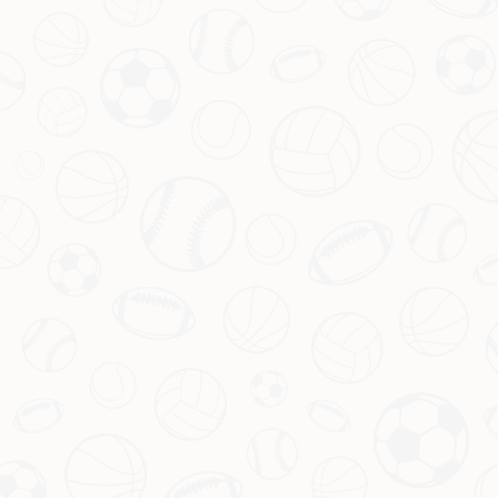
应加快传导速度，避免被对手压制。只要能够针对不同对手
制定清晰的策略，同时保持核心球员的健康状态，他们完全
有希望在2024年实现突破。
通过这份精心设计的race程，以及全队的共同努力，我们有
理由相信майамий международный将在新season中展现出更
强的竞争力，向着season结束后举杯的目标稳步前进！
合作站点：
华体会体育官网 - 皇家马德里官方合作伙伴 |
HTH Sports
上一篇：意媒爆料：罗马队长佩莱格里尼重伤，赛季恐提前结束，至少缺阵两月
下一篇：NBA休赛期风起云涌，自由市场暗流涌动
Copyright 2024
爱游戏体育APP下载-网页版官方登录入口地址