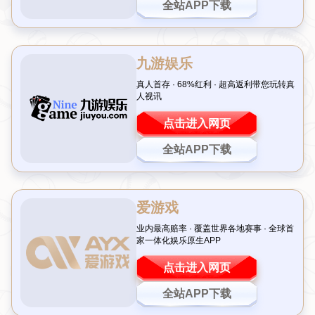
近，德国球星萨内的某些行为不仅让球迷议论纷纷，也让前
多特蒙德门将魏登费勒公开表达不满。他直言，
萨内的做法
让所有人陷入被动
，而多特蒙德俱乐部似乎也因此受到了一
定影响。这究竟是怎么回事？本文将深入探讨这一事件背后
的原因和影响，带你了解魏登费勒的观点以及多特面临的困
境。
一、萨内行为引发的争议
作为德国国家队和拜仁慕尼黑的重要球员，萨内在场上的表
现一直备受瞩目。然而，近期他在一些关键场合的表现和态
度却引发了不小的争议。无论是比赛中的个人决策，还是场
外的一些言行，都有人认为他缺乏团队意识。魏登费勒在接
受采访时毫不避讳地指出，这种行为不仅影响了球队的整体
氛围，甚至让教练组和其他队友都感到被动。他强调，足球
是一项团队运动，任何个人的不当举动都可能带来连锁反