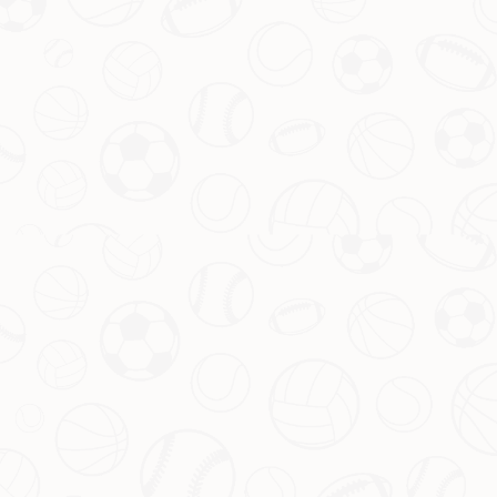
知名球星因个人情绪问题导致全队士气低落，最终影响了赛
季成绩。而反观那些成功的团队，如巅峰时期的多特蒙德，
正是凭借无私的协作精神才屡创佳绩。因此，无论是对于
Saene还是其他年轻球员来说，学会在关键时刻放下“小
我”，或许才是通往成功的必经之路。