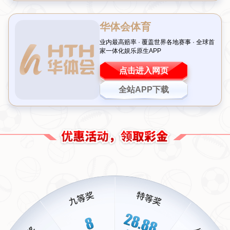
出征仪式的亮点：士气高涨展现团队凝聚力
在新赛季出征仪式上，云南玉kun用实际行动诠释了什么是
团队精神
。从球员到教练组，每个人都身着统一队服，脸上
洋溢着自信与期待。队长在发言中提到：“我们将以最好的
状态迎接每一场比赛，不辜负球迷的支持。”此外，俱乐部
还邀请了当地文化代表参与活动，将云南特色融入其中，既
彰显了地域风采，也拉近了与球迷的距离。这样的细节安
排，让人感受到这支新晋中超队伍对未来的认真态度。