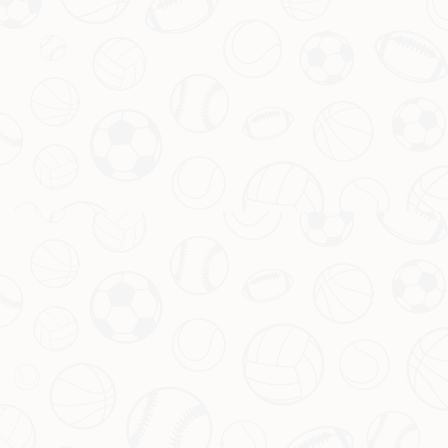
案例解析：类似黑马崛起的启示
回顾中超历史，不乏新晋球队一鸣惊人的案例。例如几年前
某支升班马，通过科学的战术布置和顽强的拼搏精神，在首
个赛季就闯入前四名，为联赛注入了新鲜血液。而 Yunnan
Yukun 似乎也具备类似的潜质。他们不仅有清晰的目标定
位，还有着扎实的基础建设。如果能在新赛季初期迅速适应
中超节奏，或许真的能复制前辈的成功之路，给强队制造不
小的麻烦。
未来展望：挑战与机遇并存
对于 Yunnan Yukun 来说，新赛季既是机遇也是挑战。作为
一支新军，如何应对密集赛程、客场压力以及对手针对性战
术，都是需要解决的问题。但正如出征仪式上所传递的信
息，这支队伍已经做好了充分准备。无论结果如何，他们的