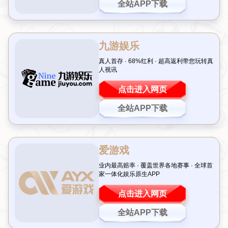
87大胜广厦，不仅展现了球队的强大实力，更让球迷们注意
到了一位球员的精彩表现和赛后的暖心互动。翟晓川在比赛
后直接称赞队友范子铭的表现，而这一举动甚至得到了周琦
的点赞。这场比赛背后，究竟有哪些亮点值得我们关注？让
我们一起走进这场胜利的故事，感受篮球带来的激情与感
动。
翑晓川的高光时刻：团队精神彰显领袖风范
作为北京首钢的队长，翟晓川一直以其拼搏精神和团队意识
受到球迷的喜爱。昨晚对阵广厦的比赛中，他不仅在场上贡
献了关键数据，更在赛后展现了作为队长的担当。比赛结束
后，翟晓川没有过多谈论自己的表现，而是第一时间公开表
扬了队友
范子铭
的出色发挥。他表示：“范子铭今晚的表现
太棒了，他的内线统治力是我们取胜的关键。”这种不居
功、不自夸的态度，让人看到了他作为一名领袖的胸怀。