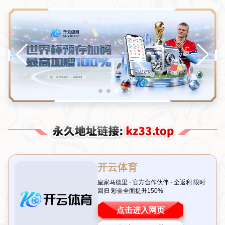
翟晓川赛后力赞范子铭，北京昨晚101-87击败广厦，
周琦点赞支持
栏目：AYX-爱游戏
发布时间：2026-08-08T00:10:02+08:00
前言：一场胜利背后的故事引发热议
昨晚，CBA赛场上掀起了一场热烈的讨论！北京首钢以101-