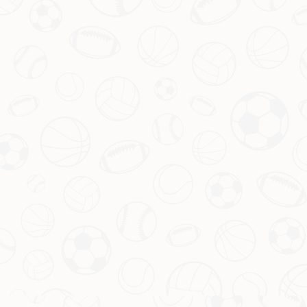
的广厦，离不开全队的默契配合。从外线的精准投射到内线
的强硬防守，每个球员都在自己的位置上发挥了作用。而像
Cr Zhai 这样愿意将个人荣誉归于团队的行为，正是球队化
学反应的最好体现。
以本场比赛为例，北京首钢在第三节一度被对手追近比分，
但通过及时调整战术和队员间的无私传球，他们迅速稳住局
面，最终拉开分差。这种团结一心的氛围，或许正是他们在
本赛季持续进步的关键所在。
精选资源：
爱游戏体育娱乐赞助罗马-官方娱乐游戏APP下
载 AYX Sports
上一篇：赵心童致谢奥沙利文：他是我的偶像，也是我的恩师