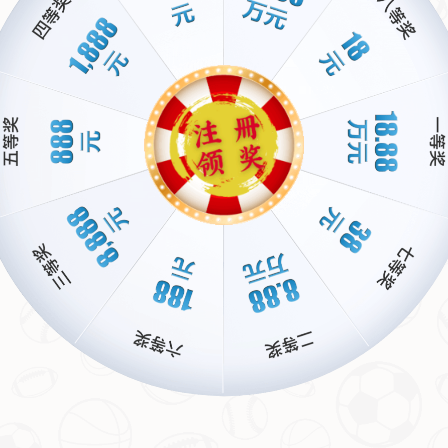
引Alpine注意的关键因素
。据内部人士透露，车队希望通过
这次调整，为未来培养更多有竞争力的新生代车手，同时也
借此机会在赛季中期扭转颓势。
科拉平托的优势：青春与潜力的结合
对于22岁的科拉平托来说，能够进入F1正赛的机会无疑是
职业生涯的重要转折点。他在F2的表现令人印象深刻，尤
其是在复杂天气条件下的比赛中，他展现了出色的适应能力
和冷静的头脑。
例如，在上一季巴林站的雨战中，他以精准
的操控和果断的超车，从第六位逆袭至领奖台，这一幕至今
仍被许多专家津津乐道。
此外，科拉平托对赛车技术的钻研也得到了业内人士的认
可。他曾多次参与模拟器测试，与工程师密切合作优化赛车
设置。
如果能在伊莫拉大奖赛登场，他的加入可能会为
Alpine带来全新的活力。