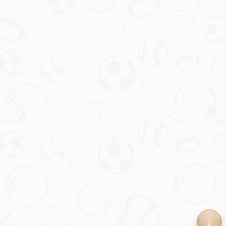
—进球。作为足球比赛最直观的成果，进球数往往能
，这些都为球迷提供了丰富的谈资。因此，每当新一
背后的故事。这些名字和数字串联起了一部部激动人心的足球
AYX-爱游戏