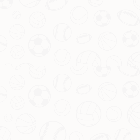
最后，我们来探讨一下为何金靴奖能在众多个人奖
决定一场比赛的胜负。其次，金靴奖得主的故事常
届World Cup开赛时，大家总是热衷于猜测，谁会成为
通过以上内容，我们不仅了解了什么是World Cup 
史诗，而未来，又会有哪些新星加入这份荣耀榜单
网站参考：
AYX Gaming-爱游戏体育官方登录入口-
上一篇：利物浦四冠希望落空 斯洛特：对手值得所有喝彩
下一篇：体彩“公益体彩快乐操场”再落地百所小学
Copyright