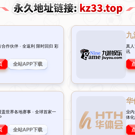
界杯金靴奖传奇：历届射手王揭
栏目：AYX-爱游戏
发布时间：2026-08-08T00:10:02+08:00
奖项同样令人瞩目——那就是象征射手王荣誉的
金靴奖
。作为足
杯金靴奖的得主？他们的背后又有哪些精彩故事？今天，我们就