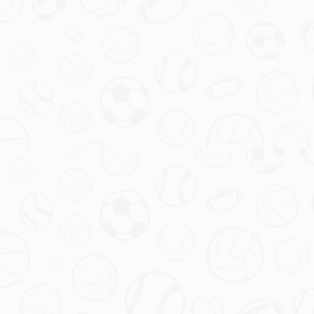
项中脱颖而出。首先，它直接反映了球员在比赛中的核心贡献—
常充满戏剧性，比如从默默无闻到一战成名，或是从低谷到巅峰
下一个穿上“黄金之 boots”的英雄。
gold boot award，也认识了部分具有代表性的获奖者及其
呢？
APP下载
 2024
爱游戏体育APP下载-网页版官方登录入口地址 AYX Sports
All Rights by