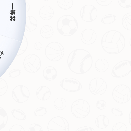
。
史上首位金靴奖得主。尽管当时还未正式设立这一奖
杯上，他以10粒进球摘得桂冠，他的精准射门和门前
奖
。尽管英格兰未能夺冠，但凯恩凭借稳定的发挥和
球不仅拿下金靴，还带领巴西队捧起大力神杯。那一
史总进球数最高的球员之一（15球），但他职业生