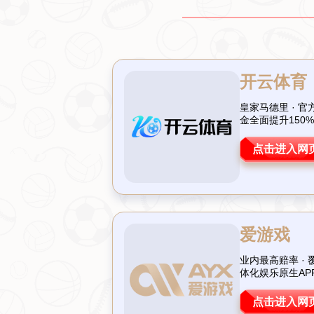
世
引言：世界杯金靴奖的魅力与传奇
每逢世界杯，球迷们不仅关注冠军归属，还有一个
成为赛场上的焦点人物。那么，究竟谁是历届世界
些进球机器的传奇之路！