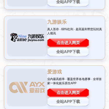
在足球世界里，赛前的言语往往比场上的进球更引人关注。
近日，曼城主教练瓜迪奥拉在接受采访时，回应了曼联新老
板拉特克利夫爵士对他的高度评价。瓜帅坦言，来自对手的
赞美让人感动，但他也清醒地指出，
今晚的比赛中，曼联依
然会全力以赴争取胜利
。这一番话不仅展现了瓜迪奥拉对竞
技精神的尊重，也为即将到来的曼彻斯特德比增添了几分火
药味。本文将围绕“
对手赞美与比赛竞争
”这一主题，探讨瓜
帅言论背后的深意，以及这种态度如何影响球队士气与比赛
结果。
一、对手的称赞：一种罕见的
尊重
在足球这项充满对抗的运动中，主教练之间的“口水战”并不