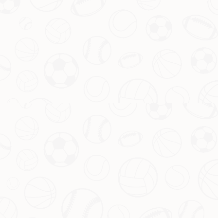
以过往的德比战为例，无论双方赛前如何示好或针锋相对，
一旦踏上球场，球员们都会全力拼搏。2022-2023赛季的一
场德比战中，尽管当时外界普遍看好状态正佳的曼城，但曼
联凭借顽强的斗志和精准的反击策略，最终逆转取胜。这场
比赛充分说明，无论外界的评价如何，最终决定胜负的，还
是球场上的表现。
三、心理博弈：赞美与压力的
微妙平衡
值得一提的是，拉爵对瓜帅的称赞，或许也隐藏着一层心理
博弈的可能性。在竞争激烈的环境中，高调表扬对手有时会
被解读为一种策略——既能显得大度，又可能给对方带来无