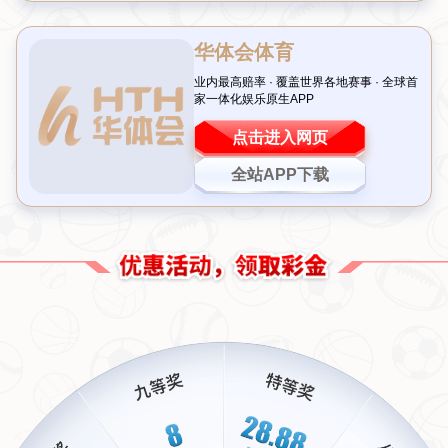
少见。然而，拉特克利夫爵士作为曼联的新掌门人，却公开
表达了对瓜迪奥拉执教能力的钦佩。他曾表示，瓜帅带领曼
城取得的成就堪称典范，甚至是曼联学习的榜样。这种来自
对手高层的
公开认可
，在竞争激烈的英超联赛中显得尤为珍
贵。
对于这一评价，瓜迪奥拉表现出了应有的风度。他在采访中
表示：“听到对手这样的评价确实令人感动，这是一种尊
重。”但他随即话锋一转，强调这种赞美并不会改变比赛的
本质。这种态度不仅体现了他的职业素养，也传递了一个信
息：
无论外界如何评价，球场上的较量始终是第一位的
。
二、竞技精神：赞美之外是全
力以赴
尽管对手的称赞让瓜帅感到欣慰，但他并没有因此放松警