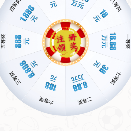
惕。在谈到即将到来的德比战时，他直言：“
他们今晚会努
力击败我们，这是毋庸置疑的。
”这句话不仅是对比赛形势
的冷静分析，也展现了他在面对竞争时的专注心态。