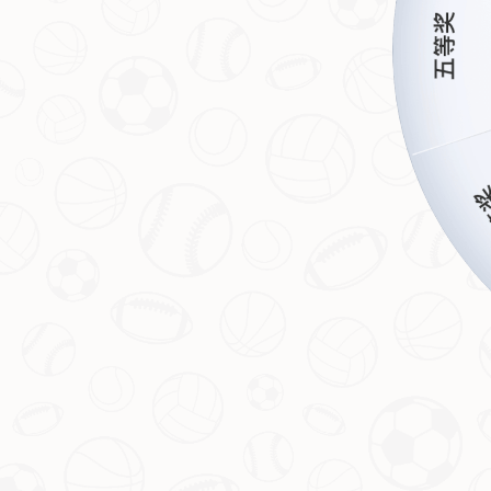
现了他们的胸怀，也无形中提升了自身在球迷心中
小标题二：拜仁官推回复 非凡之词意味深长
如果说勒沃库森的祝福是一份诚意，那么
拜仁官推
凡，不仅仅形容冠军头衔，更是对整个赛季付出的
有业内人士分析，这一简短的回复背后，其实是两
一种良性竞争的关系。这种关系不仅促进了联赛整
小标题三：案例解析 德甲内部的和谐氛围
为了更深入理解这种现象，我们不妨来看看其他类似的
公开表达尊重的行为，与此次
勒沃库森祝贺拜仁
如
这种现象并非偶然，而是德甲联赛文化的一部分。
放的心态面对竞争。这不仅让联赛更具观赏性，也让
小标题四：尊重与竞争并存 足球魅力的核心