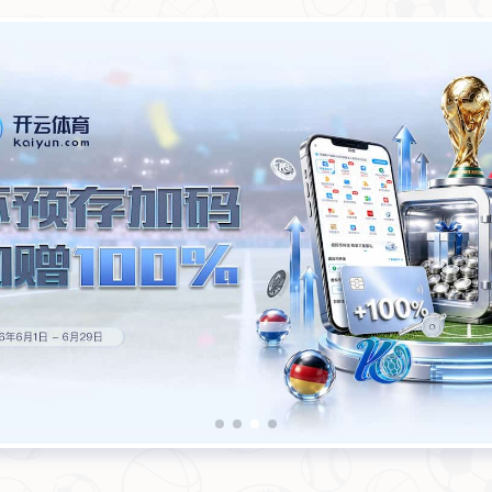
首页
公司介绍
产品