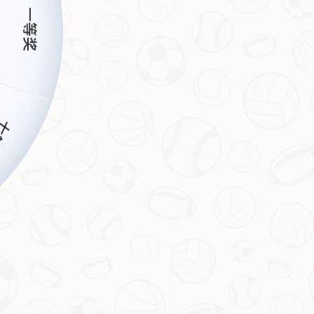
对对手祝福的感谢，也隐含了对自身成就的自豪。
非
同时也传递了对竞争对手的认可。
无论是
药厂祝贺拜仁
还是双方的日常交流，都体现了
文化的传承。
表示对对手实力的认可，并希望未来能继续挑战。这种
闻发布会，向表现突出的对手致敬。
动。无论是球员、教练还是俱乐部官方，都以一种开