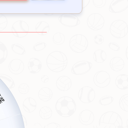
要队伍，在拜仁慕尼黑夺冠后，通过官方渠道向对手
始终是足球文化的重要组成部分
。这一举动也让球迷
术赢得尊重。此次主动向
拜仁夺冠
送上祝福，不仅展