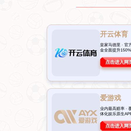
致敬！药
引言：一场胜利背后的尊重与风度
在足球世界中，胜利不仅仅是球场上的比分，更是
中的高风亮节。而拜仁官方推特账号的回复更是令人
关于体育精神的讨论。今天，我们就以此为主题，