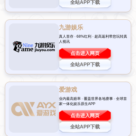
奋的开始。然而，透过这场“开门红”，我们不难发现，
新米
兰
依然被一些
老问题
所困扰。本文将围绕这一主题，深入剖
析孔塞桑的铁腕执教风格如何带来初步成功，同时探讨米兰
在未来亟需解决的顽疾。