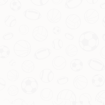
对于目前的AC米兰而言，既要珍惜来之不易的胜利，也要
清醒地认识到自身的不足。
孔塞桑
需要在接下来的比赛中，
继续保持高压管理的同时，更加注重球队的心理建设，帮助
球员们找回自信。而俱乐部高层也应给予更多支持，尤其是
在转会市场上的精准操作，为球队补齐短板。
从长远来看，如何将这位“铁腕教练”的强势风格与球队的文
化传统相融合，将是决定新米兰能否重返巅峰的关键。毕
竟，一支成功的队伍，不仅需要纪律和战术，更需要激情与
创造力的迸发。只有解决好这些
老问题
，ACミラン才能真
正迎来属于自己的复兴时刻。
精选资源：
问鼎娱乐APP下载-网页版登录地址| Wending
Entertainment