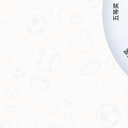
结语前的展望