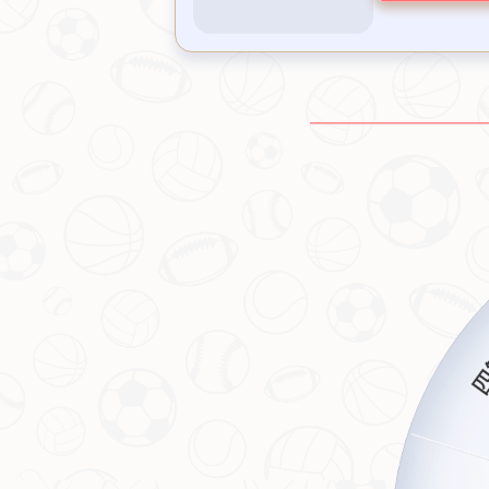
斯蒂芬·库里作为联盟历史级别的射手，他的进攻火
死对手箭头人物，还能通过强硬的突破撕开防线，
证了这一点：当两人同时在场时，勇士的净胜分高
案例分析：关键战局中的双核威力
以对阵掘金的一场模拟战为例，当时比分胶着，库
间。随后，库里抓住机会连中两记三分，直接拉开
台，勇士冲击冠军的可能性将大大提升。
团队协作下的冲冠希望
当然，仅靠两位球星的发挥还不足以确保冠军，团队
轻球员的活力，这支队伍已经具备了争冠的基本条
关键时刻保持冷静。