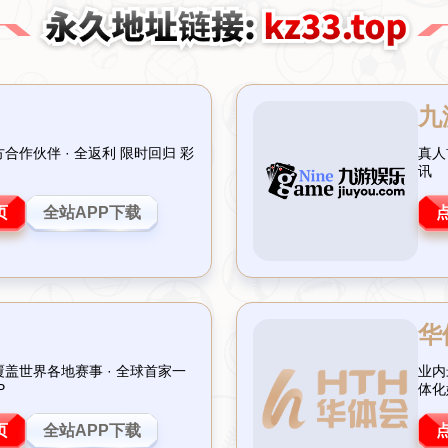
足五成，勇士离弗拉格还有多大
栏目：AYX-爱游戏
发布时间：2026-08-07T00:10:02+08:00
多次夺冠的辉煌战绩让球迷们津津乐道。然而，近期球队的表现
per Flagg）的讨论逐渐升温。作为一名潜力无限的年轻球员，
景以及策略调整三个方面进行深入分析，带你一探究竟。
现并不稳定，核心球员的状态起伏不定，尤其是替补阵容深度不
力形成了鲜明对比。斯蒂芬-库里依然是球队的灵魂，但伤病和年
精准投射闻名的勇士，如今在防守强度上明显下降，对手常常能