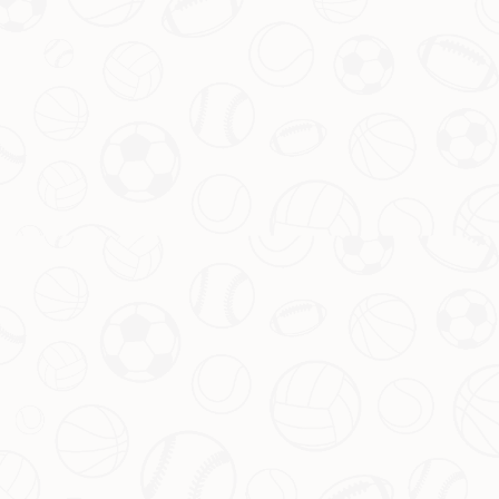
面对现状，勇士管理层需要在保持竞争力和长远规
性；另一方面，继续围绕现有核心调整战术，或许
此外，即便无法直接选中弗拉格，通过培养年轻球员
未必不能成为未来的核心支柱。
无论如何，目前的胜率下滑无疑给勇士敲响了警钟。距
大胆迈向重建之路，或许很快就会有答案。
参考网站：
麻将胡了模拟器在线免费试玩 - 麻将（Ma
上一篇：巴黎高居欧洲俱乐部积分榜第二，里尔位列第16
下一篇：皇家马德里历史上的7号传奇