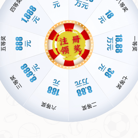
预测选项，同时结合英雄联盟元素推出了趣味问题，如“如
果这位球员是LOL英雄，他最适合哪个位置”。这样的设计
既增加了活动的趣味性，也让用户在参与中感受到_电竞赛
事_与足球文化的无缝衔接。更重要的是，参与者有机会赢
取丰厚的奖励，进一步提升了活动的吸引力。
为什么是英雄联盟与世界杯的结合
你可能会好奇，为什么选择《英雄联盟》的解说团队来助力
世界杯？答案在于两者的受众群体高度重合以及文化内核的
契合点。
首先，《英雄联盟》作为全球最受欢迎的电子竞技游戏之
一，拥有庞大的年轻用户群体，而世界杯则是全世界范围内
最具影响力的体育赛事。二者的结合能够覆盖更广泛的人
群，形成强大的流量效应。其次，两者都强调团队合作、策