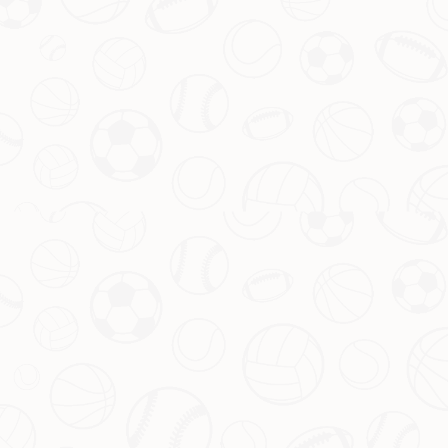
略对抗和热血拼搏，这种精神上的共鸣让跨界合作显得顺理
成章。
此外，从市场角度来看，近年来电子竞技的影响力持续扩
大，许多品牌开始探索“_ esports _ 与传统体育融合”带来的
商业价值。体彩此次推出的活动，正是这一趋势下的先锋实
践，不仅提升了品牌曝光度，也为行业提供了新的发展思
路。
创新背后的意义 双圈层破壁共创价值
这场由英雄联盟解说、足球球评人和体彩联手打造的“
电竞
球评竞猜夜
”，不仅仅是一次简单的营销活动，更是对未来
娱乐模式的一种探索。它打破了电子竞技与传统体育之间的
壁垒，让两个看似不同的领域找到了共同语言。对于粉丝来