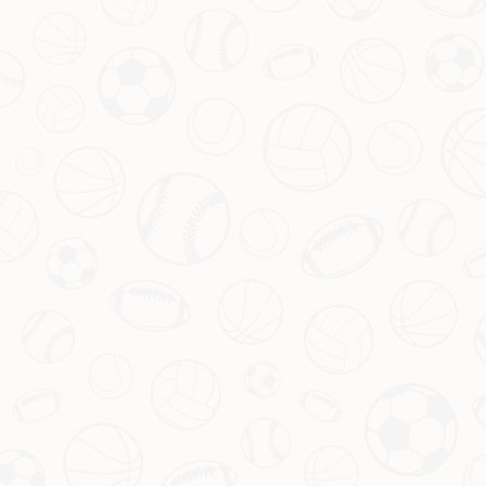
一个个激动人心的瞬间和故事的载体。你是否还记得那些经
典的Europen club competition中的绝杀或帽子戏法？正是这
些时刻，构成了我们对足球最深沉的热爱。
通过这份榜单，我们不仅看到了各国在顶级赛事中的实力对
比，更感受到足球作为全球运动的无穷魅力。无论是哪一个
国家，每一粒进球都是对梦想的最好诠释。
参考链接：
Panda Sports|熊猫体育(中国)官网APP下载-体育
赛事在线直播观看
上一篇：图多尔活力四射，率尤文“拼”出执教首胜
下一篇：[流言板]罗马诺：曼联高度认可18岁新星阿玛斯，拟今夏续约合同