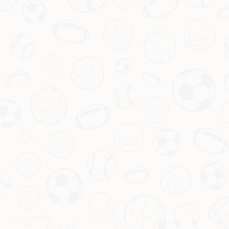
除了排名靠前的这两个国家，西班牙、德国、阿根廷等国的
球员也在“UEFA Champions League goals by nation”榜单中占
有一席之地。西班牙凭借拉莫斯、伊涅斯塔等传奇人物积累
了深厚的底蕴，而阿根廷则依靠梅西这样的超级巨星不断刷
新纪录。这些国家的存在让这份排行榜更加多元化，也预示
着未来竞争将更加激烈。
数据的背后：文化与体系的双
重驱动
纵观“欧冠国家进球数排行榜”，我们不难发现，数据的背后
是各国足球文化的缩影。
Brazil
的技术流派、
France
的青训
体系，以及其他国家的独特优势，都在推动着这一数字不断
攀升。而对于球迷来说，这份榜单不仅是数据的集合，更是