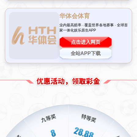
为什么巴西能在“欧冠国家进球数排行榜”中独占鳌头？一方
面，Brazilian players天生具备出色的技术与创造力，能够在
高压比赛中找到破门机会；另一方面，许多顶级俱乐部愿意
花费巨资引进这些天才球员，让他们在更广阔的平台上展现
才华。
法国：新生代力量的崛起
紧随其后的法国同样不容小觑。近年来，French footballers
在欧冠中的表现令人印象深刻，尤其是像
姆巴佩
这样的年轻
球星，几乎成为巴黎圣日耳曼在关键比赛中的得分保障。姆
巴佩在对阵强敌时的冷静和爆发力，让他成为“国家队”与
“俱乐部”双重骄傲的象征。
法国的成功离不开其完善的青训体系。诸如摩纳哥、里昂等