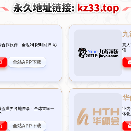
巴切主席力挺穆帅：续约合作+
栏目：AYX-爱游戏
发布时间：2026-08-08T00:10:02+08:00
任穆里尼奥？
的心弦。近期，土耳其豪门费内巴切的主教练位置成为热议焦点
ose Mourinho）继续合作，并计划在转会市场上引入四名
内巴切为何如此力挺“穆帅”，又将如何通过引援提升实力？让
心
到预期，但其战术理念和对球员的调教能力依然得到了高层的认
有能力带领球队走向辉煌。”这一表态无疑给外界吃下了一颗定心
验和冠军履历。从波尔图到切尔西，再到国际米兰和皇家马德里
执教风格正在逐步融入球队。主席的力挺，表明了费内巴切愿意