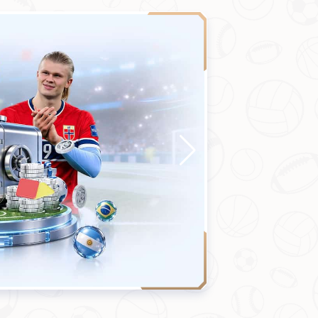
服务
新闻中心
联系AYX-爱游戏