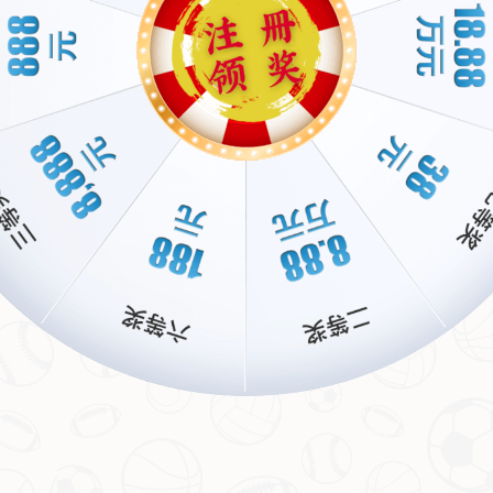
级球员
市场上的雄心。主席透露，俱乐部将在接下来的窗口期积极运作
，用以弥补现有阵容的短板。
赛的球星接触。例如，他们对一名来自意甲的中场核心表现出了
也需要一位能够稳定得分的射手，以解决球队进攻乏力的顽疾。
型
实现逆袭的案例比比皆是。以2010年的国际米兰为例，当时的
意大利杯的三冠王伟业。这充分说明，只要管理层与主教练目标