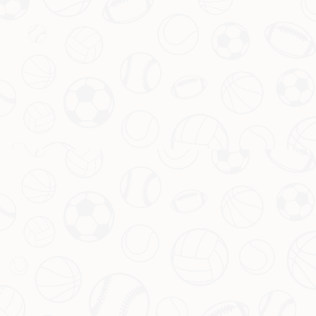
如今的费内巴切，或许正站在类似的起点上。高层对
将是摆在穆里尼奥面前的一大挑战。
未来展望：挑战与机遇并存
对于费内巴切而言，选择与
穆里尼奥
继续合作，既
背景下，成功签下4名顶级球员并优化阵容，将直接
码。
此外，如何平衡国内赛事与欧洲赛场的双线作战，
光。
网站推荐：
华体会体育官方皇马的赞助商- HTH·官
上一篇：安联决战在即！国米加时力克巴萨，挺进欧冠决赛
下一篇：津媒：韩国队内讧或致动荡，泰国队有望借机崛起