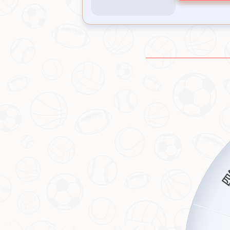
案例分析：为何放弃短期利益符合长远目标
以萨拉赫为例，作为 team的进攻核心，他的存在
支持，但从长远来看，重建进攻体系、寻找替代者所付出
获得了1.42亿英镑的巨额收入，但随后的阵容调
反观如今，Liverpool在克洛普离任后正处于新
球迷信任与团队文化的重要性
对于
红军球迷
来说，听到 club拒绝与 Saudi A
统豪门对自身价值观的坚守。在现代足球的金钱游