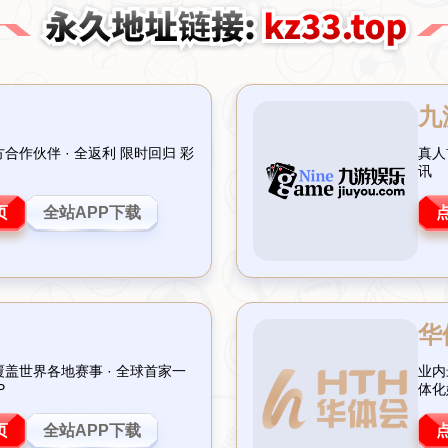
红军球迷安心，沙特报价再高利物
栏目：AYX-爱游戏
发布时间：2026-08-05T00:10:03+08:00
能被沙特联赛高薪挖角的传闻不绝于耳。尤其是像萨拉赫这样的
》（TA）跟队记者的最新消息，利物浦俱乐部在这个问题上的态度异
心丸，也让人们对俱乐部未来的规划充满信心。
吸引了多位欧洲足坛的知名球星。从C罗到内马尔，沙特球队的
者透露， club高层明确表示，球队的核心阵容是未来争冠的基
彰显了 club对长期战略的坚持。
面的天价报价。据传，当时的报价高达1.5亿英镑，但即便如此，
摇。
这种果断的态度，正是球迷们最希望看到的。