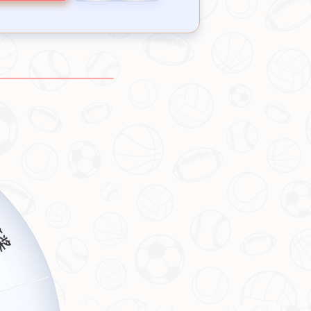
转会费而放走他， team在短时间内或许能获得资金
案例就是一个前车之鉴。尽管当时 Liverpool
。
竞争力，显然是更为明智的选择。
的球星不会轻易离开，更体现了 Liverpool作为一家传
。