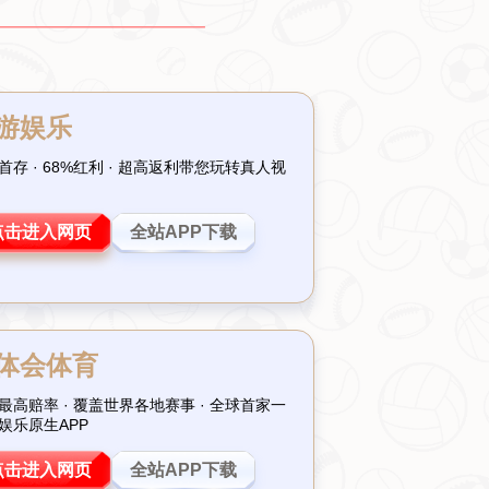
浦也无意出售
顶级球星，频频与沙特豪门联系在一起，让不少红军
常坚定：无论沙特方面开出多么诱人的报价，红军都不会
“金元攻势”让许多俱乐部难以招架。然而，面对这样
础，无论是
萨拉赫
还是其他关键球员，都不在转会讨
 red army的管理层依然不为所动。如今，面对