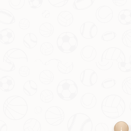
AYX-爱游戏