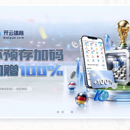
首页
公司介绍
产品