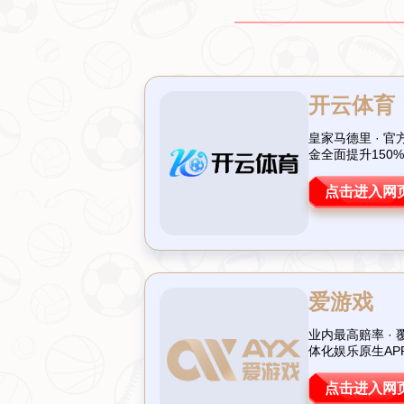
首战即伤
引言：伤病突袭 湖人核心再陷危机
在NBA的激烈赛场上，伤病总是如影随形，成为球
阵数周。这一消息不仅让湖人球迷心痛，也让此前
乎以最直接的方式“打脸”了那些质疑者。今天，我
伤病细节：一场比赛暴露隐患
在湖人对阵一支强敌的比赛中，
安东尼·戴维斯
在一
据可靠消息源透露，浓眉的脚踝韧带出现轻微撕裂，
缺席可能会直接影响湖人的排名和季后赛前景
。
值得一提的是，这并不是浓眉本赛季第一次受伤。
否还能支撑高强度的比赛？对于球迷而言，每一次