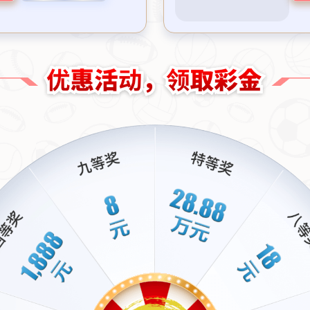
被交易至达拉斯独行侠的传闻甚嚣尘上。然而，独行侠管理层却
定时炸弹。”当时，这一言论引发了不少争议，许多人认为这是
们的顾虑。但讽刺的是，这种“预测”并未让独行侠高层显得高
位顶级内线，如今却只能眼睁睁看着交易窗口关闭。
这一事件也
9年的金州勇士为例，当时凯文·杜兰特和克莱·汤普森相继因严重
不至于让球队彻底失去竞争力，但如果其他主力无法及时站出来填补空
。这位费城76人队的领袖同样深受傷病困扰，但通过科学的训练
保证健康的前提下，发挥最大战斗力？