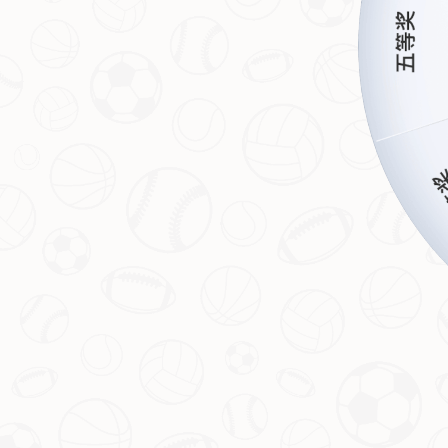
未来展望：挑战与机遇并存
尽管眼前的情况不容乐观，但危機往往也伴随着转机。对
关，甚至有可能激发团队的新化学反应。而对于安东
当然，如何避免类似情況再次发生，不仅需要医疗
保障。