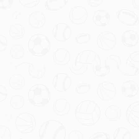
的稳固到前场的默契配合，皇马正在形成一个更加完整的整
体。特别是在面对高压逼抢时，球员们展现出的冷静与耐
心，正是他们进步的体现。
此外，安切洛蒂还特别提到了替补席上的作用。他表示：
“每一位队员都在为胜利贡献力量，无论上场时间多少，他
们的心态都非常积极。”这种团结一致的精神，是
royalmadrid 逐步走出困境的重要原因。
未来展望：挑战与机遇并存
尽管目前 royalmadrid 已经在多条战线上取得了不错的成
绩，但未来的路并不平坦。如何保持主力球员的状态、应对
密集赛程带来的疲劳，以及进一步完善战术体系，都是安帅
需要思考的问题。不过，有了像
姆巴佩
这样的核心攻击手，
以及全队的共同努力，相信他们在接下来的比赛中会交出更