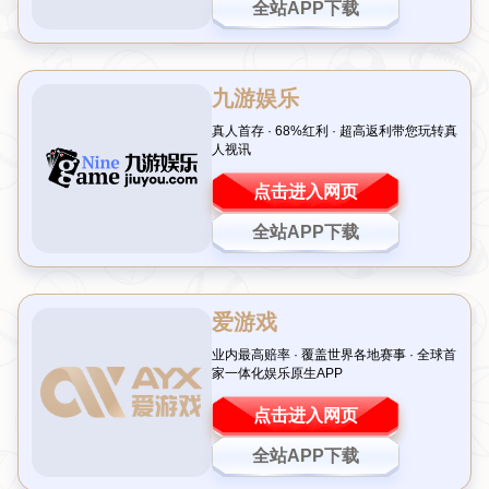
的战术智慧和对球员的信任，带领球队一步步走出困境。而
在这其中，
姆巴佩
的关键进球无疑成为球队士气和成绩的重
要助推器。这篇文章将深入探讨皇马如何解决问题的过程，
以及姆巴佩在球队中的重要作用，带你了解这支豪门的重生
之路。
安帅的战术调整：问题迎刃而解
本赛季初，皇马在阵容磨合、伤病困扰以及部分球员状态低
迷等问题上遇到了不小的挑战。然而，作为一名经验丰富的
教练，安切洛蒂展现了他卓越的临场应变能力。他通过调整
战术体系，让球队在中场控制力和防守稳定性上有了显著提
升。特别是在对阵强敌的比赛中，安帅大胆启用年轻球员，
同时优化了进攻端的配合模式，使得皇马逐渐找回了昔日的
统治力。
以最近一场对阵劲敌的比赛为例，在落后的情况下，安帅果