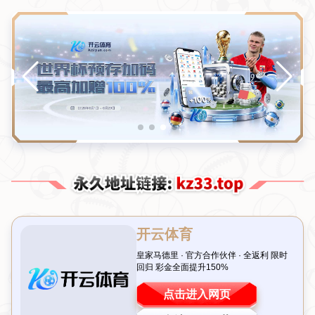
安切洛蒂：皇马逐步克服挑战，姆巴佩进球意义重大
栏目：AYX-爱游戏
发布时间：2026-08-08T00:10:02+08:00
引言：皇马复兴之路上的关键一战
在最近的比赛中，皇家马德里在主教练安切洛蒂的带领下展
现出了强大的复苏势头。面对赛季初的诸多挑战，
安帅
用他