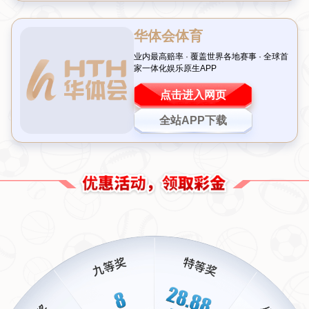
地方特色，也引发了球迷的热烈讨论。这种案例充分说明，
定制球鞋
不仅是装备升级，更是文化输出的重要载体。