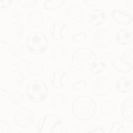
鞋面上加入公益主题，比如环保理念或支持偏远地区儿童的
图案，通过这种方式传递正能量。这样的举动不仅提升了公
众对社会议题的关注，也让人们看到了运动员的社会责任
感。
此外，这种趋势还带动了国内设计师的成长。越来越多的本
土设计团队参与到
CBA球鞋定制
中，用创意为联赛增添光
彩。这无疑是文化自信的一种体现，同时也为中国篮球产业
的发展提供了新思路。
未来展望：更多可能性待挖掘
随着技术的进步和消费者需求的多样化， CBA的球鞋定制
风潮显然还有更大的发展空间。无论是3D打印技术的应
用，还是AR互动设计的加入，都可能让每一双战靴变得更
加独特。而对于球迷来说，能拥有一款带有偶像元素的限量