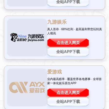
（皇马）的转会传闻却让无数球迷炸开了锅。据悉，皇马对
某位潜力新星的报价仅为
100万欧元
，这一数字被广泛认为
是*“侮辱性报价”*，不仅让球员及其团队感到不被尊重，也
让支持者们纷纷表达不满。更令人意外的是，利物浦似乎在
这场交易中成为了“冤大头”，究竟是怎么回事？本文将为你
揭开这桩转会风波的真相。
一、皇马的“100万欧”报价为何引发争议
在当今足坛，转会费动辄数千万欧元已是常态，尤其是对于
那些备受瞩目的年轻球员。然而，皇马此次仅出价
100万欧
元
，无疑是对球员价值的严重低估。这位球员虽然尚未完全
证明自己，但其潜力已被多方认可，这样的报价显然无法匹
配其市场身价。
有业内人士分析，皇马此举可能是为了试探对方底线，或者
借助低价制造谈判空间。但无论如何，这一行为不仅让球员