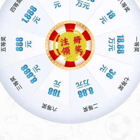
以过往案例来看，像广东宏远曾通过高顺位选中易建联，最
终打造出王朝阵容。四川是否也能借此机会完成蜕变，让我