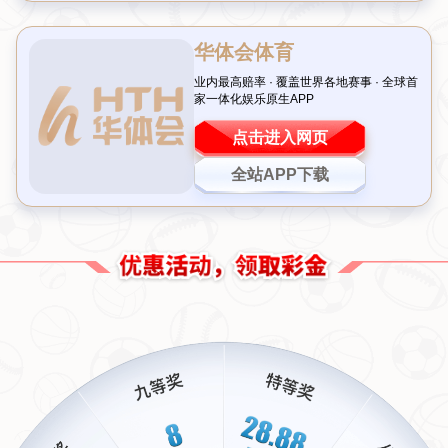
层面前的关键问题。
值得注意的是，虽然拥有高顺位选秀权，但如何培养和使用
新人同样重要。如果能够合理搭配阵容，结合现有球员的特
点，这张
状元签
或许能为福建带来质的飞跃。反之，若是战
术体系无法融入新人，可能又会重蹈一些高顺位球员“水货”
的覆辙。
四川金强榜眼签约下潜力股 期待复兴之路
紧随其后的是四川金强，他们幸运地获得了今年的
榜眼签
。
作为曾经的CBA冠军得主，四川近年来的表现并不尽如人
意，急需新鲜血液来重振雄风。此次抽中榜眼位，或许是他
们重建的重要起点。据业内人士分析，今年的选秀池中有不
少优秀的年轻后卫和锋线球员，如果四川能够精准挑选一名
符合战术需求的新秀，并给予足够的成长空间，那么这张榜
眼签约下的可能是未来的核心力量。