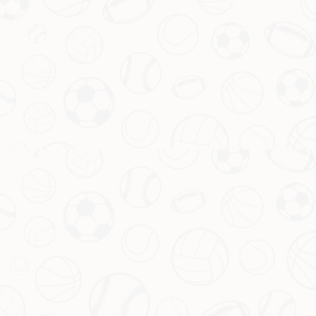
们拭目以待。
江苏肯帝亚探花签约定未来方向
排名第三位的江苏肯帝亚拿到了
探花签
，这对于近几个赛季
成绩平平的他们来说，也是一个不容错过的机会。江苏队近
年来在外援依赖度较高，本土年轻球员成长速度较慢，此次
探花位的到来，或许能为他们的青训体系注入活力。
尤其值得一提的是，今年的部分热门新秀拥有不俗的身体素
质和技术能力，如果江苏能够在防守端或内线补强上下功
夫，这张
探花签
可能会成为扭转战绩的重要一环。例如，当
年北京首钢通过高位选秀引入翟晓川，为球队的长远发展奠
定了基础。类似的成功经验，或许能给江苏带来启发。
乐透抽签意义深远 新赛季悬念倍增