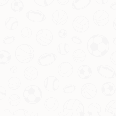
CBA乐透抽 signer 的结果不仅仅是几支球队命运的转折点，
更为整个联赛增添了话题性和竞争力。从历史数据来看，高
顺位选秀权往往能为弱旅提供崛起的契机，同时也考验着管
理层的眼光和耐心。对于球迷而言，这不仅是一场关于运气
的游戏，更是见证新生代球星崛起的舞台。
无论是
福建队的状元奇迹
、四川队的榜眼前景，还是江苏队
的探花希望，每一张选秀权的背后，都承载着无数期待。新
赛季还未开始，但关于这些年轻人的故事，已经悄然拉开了
序幕。
上一篇：势不可挡！萨巴伦卡横扫斯特恩斯晋级马德里站八强，1000赛豪取9连胜
下一篇：穆斯卡特：明日对阵蔚山盼保持稳定，双方风格颇有相似之处