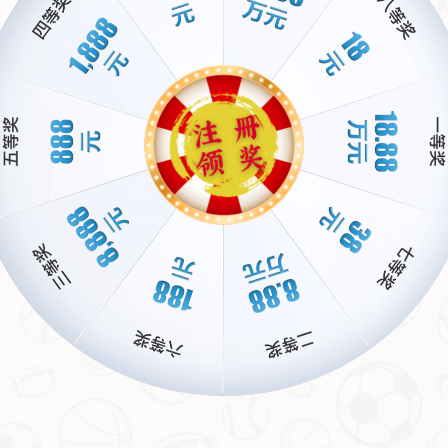
通过限制对手的外线投射成功逆转比分。这种积极的变化，
或许将成为他们面对残缺版独行侠时的制胜法宝。
开拓者：年轻队伍的黑马潜力
相比之下，波特兰开拓者的处境更为复杂。作为一支重建中
的年轻队伍，他们在本赛季的表现并不稳定，但偶尔也能爆
发出惊人的能量。以安芬尼-西蒙斯为核心的后卫线，加上
格兰特的内线支持，开拓者在某些夜晚足以给任何对手制造
麻烦。
欧文的重伤
间接降低了他们在面对独行侠时的压力，
如果能抓住这一机会多取胜几场，波特兰仍有希望挤进西部
的最后一班车。
例如，在此前与国王的对决中，年轻的西蒙斯砍下全队最高
的29分，帮助球队完成逆袭。这场比赛充分展示了他们的潜
力。如果能在接下来的密集赛程中延续这种斗志，相信他们
会在附加赛格局中占据一席之地。