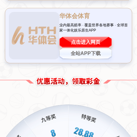
阵强队的比赛中，东契奇虽然数据亮眼，但缺乏可靠帮手导
致球队连连失利。可以预见，在接下来的赛程中，独行侠的
胜率可能会进一步下滑，这无疑为其他队伍打开了一扇窗
口。
太阳队：抓住机会的关键时刻
对于菲尼克斯太阳来说，欧文的受伤或许是他们扭转颓势的
绝佳时机。尽管本赛季初期表现不佳，但随着杜兰特和布克
逐渐找回状态，太阳展现出了强大的反弹势头。他们目前位
列西部第九，与前八名仅差几个胜场。如果能在接下来的比
赛中保持稳定，尤其是在对阵直接竞争对手时拿下关键胜
利，太陽完全有可能借此机会冲进
附加赛区
。
值得一提的是，太陽近期调整了轮换策略，主教练沃格尔更
加注重防守端的部署。在最近一场对阵鹈鹕的比赛中，他们