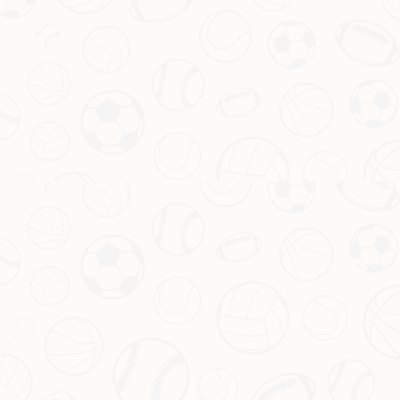
观赛亮点与分享
2023年的欧洲杯将汇聚顶级足球明星，精彩可期。除了比赛
本身，特别的观赛亮点也使得此次盛事引人注目。近年来，
社交网络的兴起给赛事带来了全新的观看体验，观众可以通
过直播平台与全球球迷即时交流，分享赛事的精彩片段和个
人看法。这种互动极大增强了观赛的乐趣。
各支球队在比赛中的表现、明星球员的精彩扑救、进球时刻
以及跌宕起伏的赛事过程，都是分享的热门内容。球迷们可
以利用短视频平台，将这些精彩瞬间剪辑成短片，与朋友或
社群分享，增强了观赛的参与感。通过这种方式，赛事的影