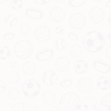
响力将在网络上不断扩散，吸引更多人关注这项体育盛事。
为了深入体验2023年欧洲杯，建议球迷们与家人、朋友一起
聚集，不仅是观看赛事，还可以进行关于比赛的讨论和预
测，这样的互动能拉近彼此的距离，共同感受赛事的紧张氛
围与激烈竞争。总之，2023年欧洲杯是一个值得期待的足球
盛会，每个人都有机会在其中找到乐趣。
总结：
通过这篇文章，我们详细介绍了2023年欧洲杯的直播观看指
南及实时比分更新分享。从多重渠道的直播方式到详细的比
赛日程安排，再到实时比分更新工具和观赛亮点，每一方面
都可以极大丰富球迷的观赛体验。无论是在家里通过电视观
看，还是使用手机应用获取实时数据，球迷们都能充分体验
到这场盛大的足球盛宴。