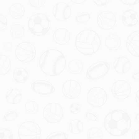
讨论和互动，带来更加生动的体验。在社交平台上，用户还
可以看到比赛的精彩进球回放，这对那些暂时无法观看比赛
的球迷尤为重要。
如果你对实时数据的需求更高，可以选择一些专业的体育数
据服务商，它们提供更全面的比赛数据和统计分析，让球迷
深入理解赛事的发展与局势变化。通过历史数据对比和实时
数据分析，球迷们将能够更好地预测比赛结果和球队表现，
增强观看欧洲杯的乐趣和参与感。