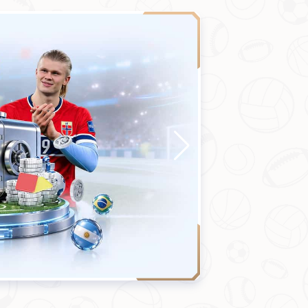
服务
新闻中心
联系AYX-爱游戏