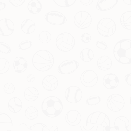
安全感，这使得他能够专注于技术提升与战术融入。