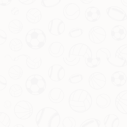
总结：
莱万多夫斯基选择留在巴萨并非偶然，而是基于对
了他的决心。他希望在接下来的时间里，带领巴萨
通过以上分析，可以看出，莱万将自己的职业生涯
何，他的选择始终如一，值得期待的是，莱万在巴
上一篇：巴黎圣日耳曼力克马赛稳登法国杯决赛之路
下一篇：滕哈赫巧妙调整右路战术助力曼联突破困境重回正
Copyright