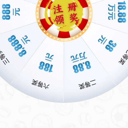
望与这些顶级球员一起拼搏、一起攀登更高的荣誉，因而在心理
力依然不容小觑。莱万深知，自己所在的球队在未来的竞争中极
发展的推动，也是在为巴萨的未来贡献自己的力量。