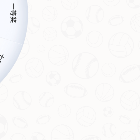
层面也更加倾向于留队，发挥更大的作用。这样的情
有可能重新崛起。作为球队的核心球员之一，他更希