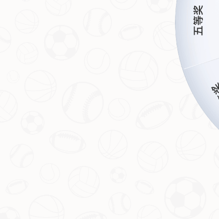
此外，莱万与队友之间的默契也在逐渐加深。他渴
感依托，自然有助于他作出不转会的决定。
球队的竞争力
巴萨近年来虽然经历了一些波折，但球队的整体实
望能参与到这一进程中，这不仅是对个人职业生涯