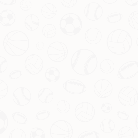
萨的历史上留下自己的名字。留在巴萨，意味着他能
对于他在球员生涯的后期，有着不可估量的意义。在
在与他们的互动中，感受到强烈的归属感。每一次进
，使得他在沮丧时能够获得鼓舞，在成功时能够共同
迷感受到他的真诚，也促使莱万在留队的道路上更有