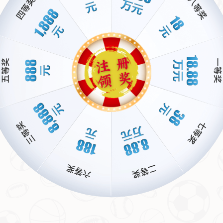
而英超则采用了较为分散的管理方式，各个俱乐部在联赛中
的独立性增强，能够灵活应对市场变化。这种环境鼓励了俱
乐部自主创新，从青训系统到商业运作，各方面都表现出较
强的活力。因此，英超俱乐部能够在市场上迅速调整策略，
快速适应行业发展的新趋势。