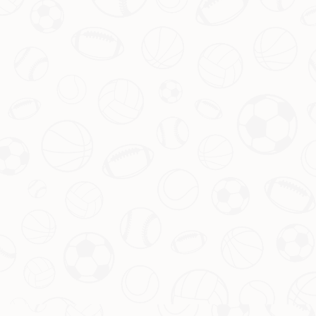
发展却面临挑战。由于经济结构的问题，西甲很多俱乐部难
以为年轻球员提供足够的比赛机会。很多有潜力的球员被迫
流失到其他联赛，导致西甲在人才储备上出现了薄弱环节。
相较之下，英超的青训体系近年来不断得到强化，各俱乐部
在年轻球员培养方面投入了大量资源。许多英超球队通过年
轻球员的培养，不仅提升了自身实力，同时也为英超的整体
竞争力打下了坚实基础。这种生态环境促使年轻人才不断涌
现，保证了联赛的持续发展。
从这个角度来看，球员的发展体系为西甲和英超的发展注入
了显著的动力，也进一步加剧了两者之间的竞争差距。
市场营销策略
在当前全球化进程加速的背景下，市场营销显得尤为重要。