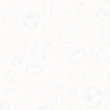
英超在这一方面表现得尤为突出，借助数字媒体和全球转播
平台，英超成功地将其品牌推广至全球，全方位地吸引了世
界各地的球迷。
反观西甲，由于市场营销策略相对保守，缺乏有效的国际推
广，因此难以与英超的全球影响力相抗衡。西甲在某种程度
上依赖于传统市场，未能有效拓展新兴市场的用户基础。
有鉴于此，市场营销策略的差异使得西甲难以突破其固有的
发展瓶颈，进一步影响了其在全球足球市场的竞争力。
总结：
综上所述，西甲衰落的原因复杂且多样，涵盖了经济结构、
管理体制、球员发展和市场营销等多个方面。这些因素交织
在一起，导致西甲在面临英超的竞争时表现出无奈的局面。
未来，西甲需要反思自身的不足，通过引入新的经济模式、