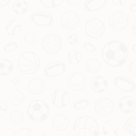
不论是从个人表现还是对球队的贡献，阿尔巴都能够展现出
高水准的职业精神。这样的态度让他在竞争中总能保持较高
的状态，更加贴合哈维对于球员的要求。
在哈维看来，阿尔巴的职业态度不仅是技术层面的优势，更