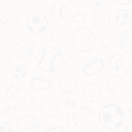
是精神层面的引领。他能够激励队友向更高的目标努力。在
与新队员的互动中，阿尔巴常常会分享自己的经验，并帮助
他们更好地适应比赛节奏和战术要求，从而对整个球队的表
现实现提升。
阿尔巴的斗志也在比赛中得到了体现。他能在关键时刻为球
队创造机会，或者在防守时付出极大的努力去阻止对手得
分。这种拼搏精神是哈维所倡导的球队文化的一部分，通过
重用阿尔巴，哈维可以将这一精神传递给全队。
重用阿尔巴对球队的发展意义
重用阿尔巴，意味着巴萨在阵容搭建方面更注重稳定与经验
的结合。在重要比赛中，阿尔巴的参与能够提高球队的整体
表现。正如哈维所言，经验丰富的球员可以在艰难时刻承担
起重任，帮助年轻球员应对压力。这样的角色转换正是巴萨