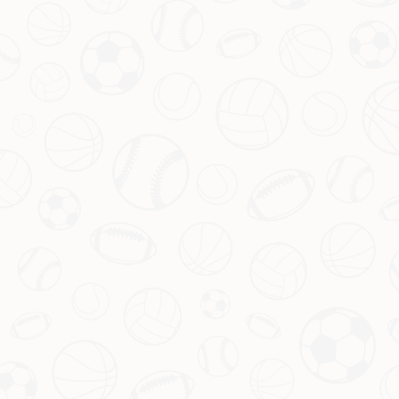
哈维考虑重用阿尔巴的决策，充分体现了对球队综合实力的
深思熟虑。阿尔巴凭借丰富的经验和出色的技术特点，在球
队战术中占据着重要位置。通过充分利用阿尔巴的能力，不
仅能够帮助球队在短期内提升表现，还能为球队的长远发展
谱写新的篇章。
在未来的比赛中，阿尔巴能否重夺主力位置并继续为巴萨贡
献高水平的表现，值得每位球迷期待。这不仅是对阿尔巴个
人职业生涯的重新审视，更是对巴萨未来发展的一次战略布
局。信任与重用，将是哈维和阿尔巴共同创造成功的关键。