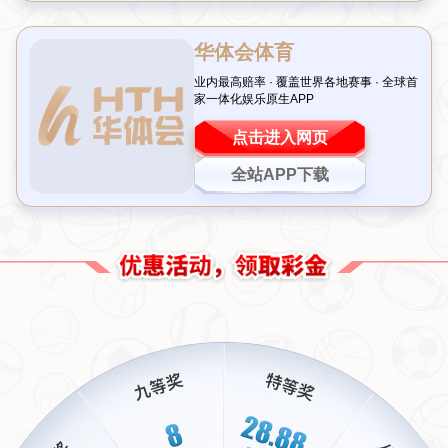
从而为前锋提供得分机会。
此外，阿尔巴在场上的灵活性使他能够适应不同的战术体
系。在哈维的战术布局下，阿尔巴可以被用作传统左后卫，
也可以在反击中转变为边翼位。哈维的阵型灵活多变，阿尔
巴的多功能性为教练提供了更多战术选择，也进一步增强了
球队的攻防平衡。