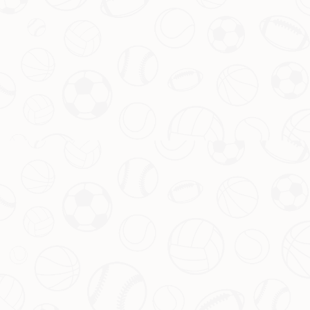
重返巅峰的必要条件。
另一方面，阿尔巴的加盟不仅对目前的球队有帮助，也能为
未来的发展和年轻球员的成长奠定基础。年轻球员在阿尔巴
的引领下，能够更快地学习到比赛中需要的技巧和心态，为
球队注入新的活力。这样的良性循环将对巴萨的长期发展产
生积极影响。
最终，通过哈维重用阿尔巴，巴萨在实现战术目标的同时，
还能促进球队的团结，提升整体竞争力。阿尔巴的复出不仅
是个人职业生涯的新篇章，也是巴萨重新夺回荣誉的重要一
步。