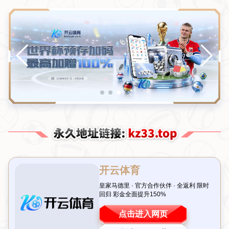
2023欧洲杯意大利国家足球队最新阵容全解析
栏目：AYX-爱游戏
发布时间：2026-08-05T00:10:03+08:00
本文将深入剖析2023欧洲杯意大利国家足球队的最新阵容，
围绕球队的球员构成、战术风格、近期表现和前景展望四个
方面展开全面分析。首先，将介绍球队当前的核心球员及其