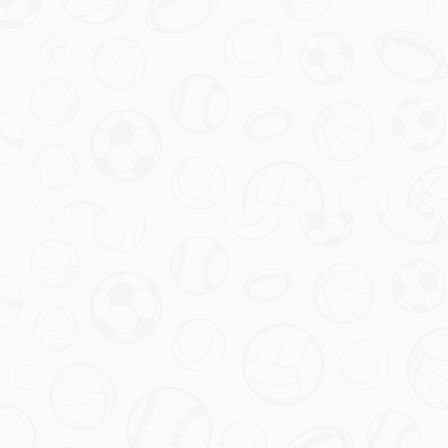
大利足球的传统魅力，同时又融入了现代战术的流行元素。
尤其值得一提的是，教练还特别注重队员之间的配合默契，
以提升整体表现。球队在训练中会进行高强度的战术演练，
确保每位球员都能在比赛中找到自己的角色，并为全队的表
现贡献力量。这种团队合作的战术思维，充分体现了意大利
足球文化中的集体主义精神。
近期比赛表现回顾
在最近的国际热身赛中，意大利国家队表现不俗，展现出了
较强的竞技状态。面对多支强队，球队不仅保持了防守的稳
固性，进攻端的配合也愈加流畅。在与西班牙的较量中，球
队通过反击的战术策略成功拿下对手，证明了球员们在教练
战术下的执行力。