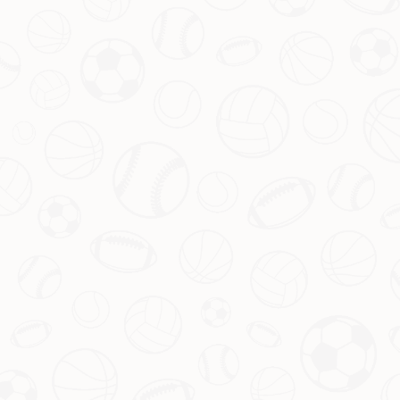
队时，常常会面临配合不畅以及经验不足的问题。
虽然巴拉圭队在某些比赛中能够展现出顽强的战斗
西队的整体水平尚需时日。优秀的球员是球队成功
战术特点与风格
在战术风格上，巴西队通常采取积极进攻的战术体系
巴拉圭而言，则更多体现在防守反击策略上，他们
在对阵巴西时，巴拉圭常常维持较低的控球率，以
失误并创造进攻机会。这样的对比显示出两队在踢
除了战术安排，还需考虑球员的执行力。巴西球员
缺乏同样的比赛场次而显得在能力上略逊一筹。整
总结：