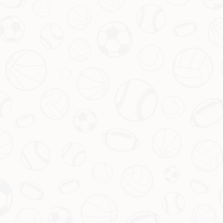
一些优秀的年轻球员正在崭露头角，但要真正达到巴
个人能力与团队配合的结合，十分富有观赏性。对于
比赛的节奏掌控，则能够施加更大的压力，迫使对方
抗中能够更好地适应比赛节奏。而巴拉圭则可能因为
的成败。