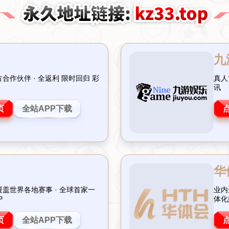
巴西身价排名对比及历史交锋战
栏目：AYX-爱游戏
发布时间：2026-08-08T00:10:02+08:00
战绩的深度分析，探讨两国足球独特的竞争关系。文章将从四个
赛事中的历史交锋记录，捕捉战绩变化的轨迹；第三，探索球队
的细致分析，期望读者能够更全面地理解巴拉圭与巴西之间的足
新的数据，巴西国家队的整体身价在国际足坛中名列前茅，耗资
为逊色。这种差异不仅反映在一线队名单上，还与各自足球联赛
马尔、菲尔米诺等，这些球员在欧洲顶级联赛中的表现显著提升
中于相对小型的联赛，激烈的竞争环境也使得他们获取高身价的
排名，吸引了大量的国际关注和投资。巴拉圭的俱乐部发展相对