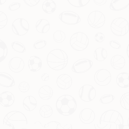
局后进入点球大战，最终巴拉圭凭借稳健的心理素质
效力的球员组成，他们在经验与技术上的积累为球队
在国际比赛中愈发显著，巴拉圭在对阵实力强劲的球