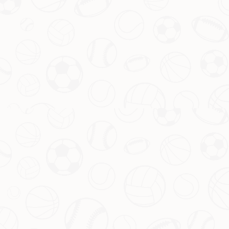
虽然巴拉圭也曾在若干关键比赛中取得过胜利，例如
不仅在胜负上显现，战术上与选手表现的成熟度也