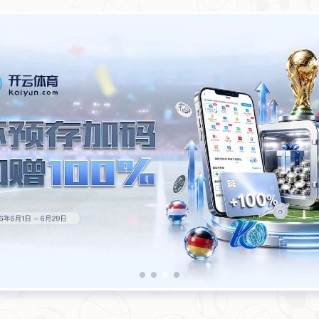
首页
公司介绍
产品