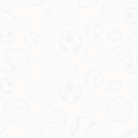
西表现出更高的市场价值，而在历史交锋中，巴西的
。