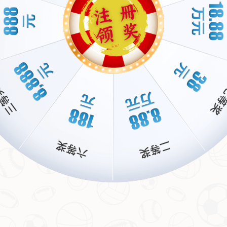
准。两队自1906年首次交锋以来，已经进行了多场比赛，在这
七成，这显示出巴西在面对巴拉圭时的明显优势。