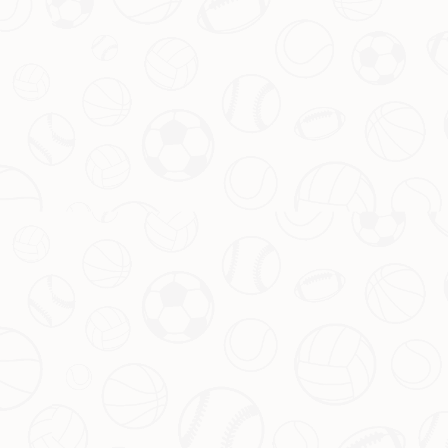
在2011年的美洲杯上逆袭打败巴西，但是总体来看，巴西在两
是两队成绩差异的重要因素。