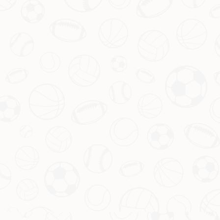
值得一提的是，历史交锋中的某些比赛充满戏剧性。
战胜了横扫所有对手的巴西。这样的比赛不但提升
球队阵容与球员影响
球队阵容的深度直接影响了比赛的结果，巴西国家
提供了强大的支持。比如，内马尔作为球队的核心
相比之下，巴拉圭的球员大多效力于南美或小型联