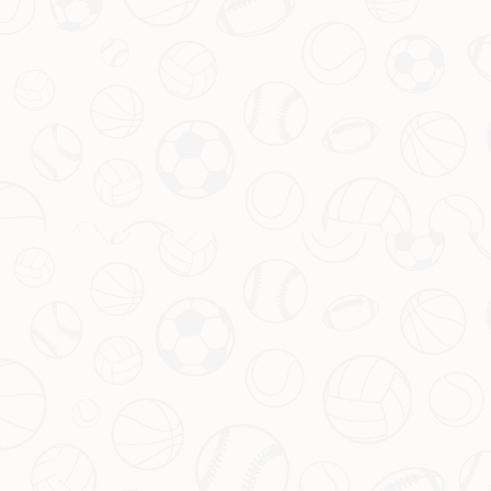
，也深刻改变了球员在场上的角色定位。随着替补名额的增加，球
定谁能获得出场机会。
展现自我，实现快速成长。通过与高水平球员的碰撞，他们能够
的天才球员迅速崭露头角，成为球队的新星。
。教练对于核心球员的使用更倾向于根据比赛节奏进行轮换，让
需要在不同的角色之间进行平衡，以适应新的比赛节奏。