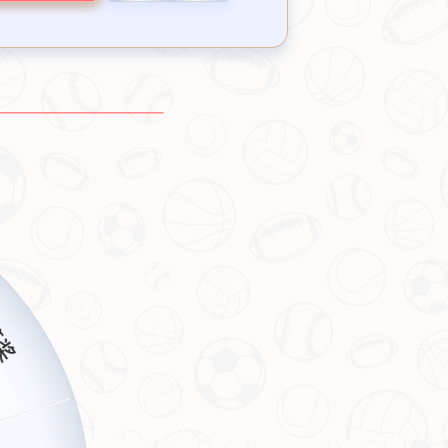
加灵活的战术组合，也对战术运用的丰富性提出了新
度上消除了固定首发的影响，增加了竞争氛围。此
的竞技水平提升。
比赛中做出理性的判断。同时，球队核心球员无疑会
提高。球队开始探索更加多变的阵型，以适应临场不
快速调整。