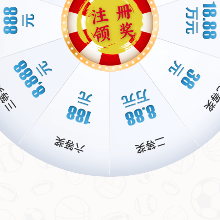
球队在训练中更加注重多位置的训练和球员的全面性提升。这种
活应对。
新的战术结构下，各队需要在短时间内提高球员之间的配合，以