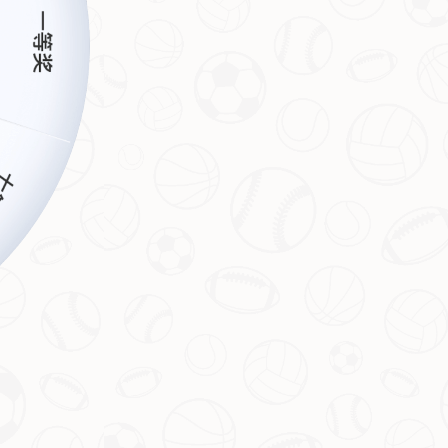
变化使得球员在场上扮演多种角色，增加了战术的多
提高整体的竞技水平。这种对战术理解和球员素养的