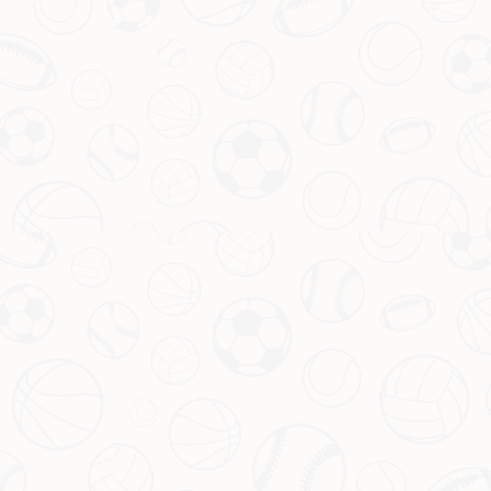
员的上场时间变得不可预测，传统的“主力”和“替补”
积累宝贵的经验，提升自身能力，这有助于球队保持
他们在关键时刻能够保持充足的体能，以发挥出最佳