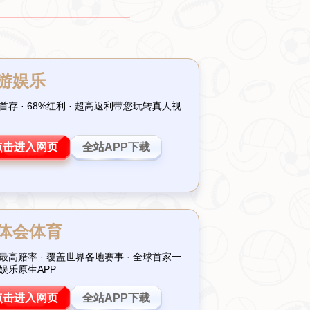
视分析
个联盟的竞争格局。从疫情影响下的替补规则调整，
构的变化和球员角色的演进这四个方面，详细探讨
新的机遇与挑战。
性，英超联赛在规则的制定上做出了相应的调整，以
供了背景。
中使用最多五名替补球员。这一决定旨在减少因球员
地针对场上局势做出反应，为球队注入新鲜血液，从