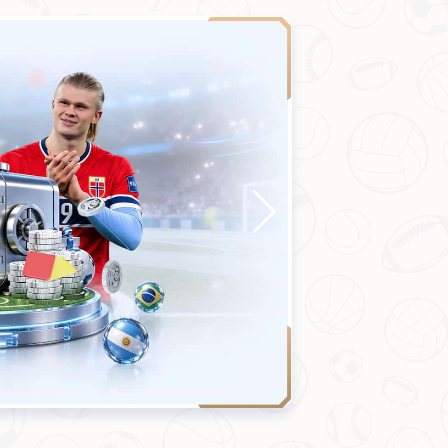
服务
新闻中心
联系AYX-爱游戏