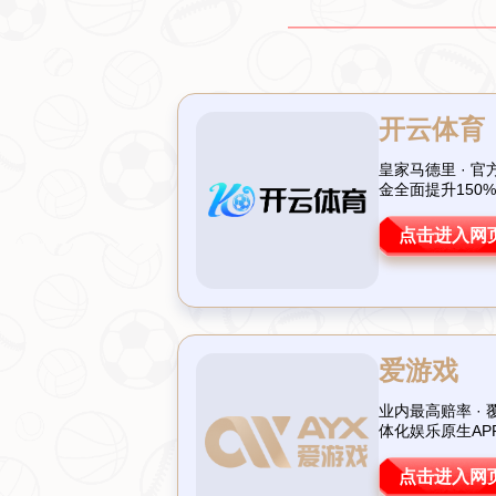
20
2021赛季英超联赛在多个方面进行了重要的规则
到技术战术的创新变革，都在唤醒传统足球的全新
2021赛季英超新规与球队阵容变革的深远影响，
新规引入背景
在2021赛季之前，英超联赛经历了新冠疫情的严
确保球队可以在安全的环境下继续比赛。与此同时
疫情时期，俱乐部面临着球员伤病增多的挑战，为
受伤导致的潜在比赛中断，并确保各队能在更大程
此外，联合会也希望通过规则的更新，提升比赛的