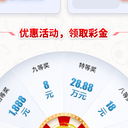
点。允许在比赛期间进行五次换人的新规定，不仅为教练提供了更
，以适应动态变化的比赛节奏。
，豪门球队愈发注重培养和储备优秀的年轻球员，这也在一定程
这无疑是一个展现自己的绝佳机会，这也进一步推动了球队整体
需要在两名能力相近的球员中进行选择，这要求其在瞬息万变的
也成为了新的任务，教练需要在轮换与稳定之间找到平衡点。
了变化。由于可以使用更多的替补，教练在战术上的灵活性大大
3-4-3或4-2-3-1阵型，以便于在比赛中根据对手的形势进行