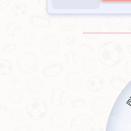
而营造出更加紧张刺激的比赛氛围。
2>替补规则调整
用人制度的变化成为2021赛季英超联赛的一大亮
的要求。球队需要根据场上情况灵活运用替补球员
这种变化促使顶级球队在阵容深度上进行重新思考
外，对于那些在比赛中表现良好的替补球员而言，
然而，替补规则的改变并非没有挑战。有时，教练
更受重视，而如何有效管理这些球员的疲劳与状态
3>战术结构的变化
随着新规的引入，英超球队的战术部署也随之发生
断变化的比赛形势。例如，主帅们愈发青睐于灵活多变的