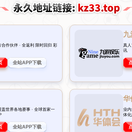
21赛季英超新规与球队阵容变革透
栏目：AYX-爱游戏
发布时间：2026-08-08T00:10:02+08:00
改革与球队阵容变革，深刻影响了球队的战术部署、球员使用及整
面貌。本篇文章将从新规的引入背景、替补规则的调整、战术结
分析出在这样的环境下，如何让强队保持优势，同时也为弱队带来
峻考验，联盟的运营方式亟待调整。为了应对因疫情带来的不确定
，比赛的节奏也需要根据新的环境进行适应，这为新规的实施提
了保障比赛的流畅度和竞技水平，英超联赛决定允许每队在比赛
度上利用现有阵容进行调配。
观赏性和竞争性。更高效的替换和调整机制使得教练可以更灵活