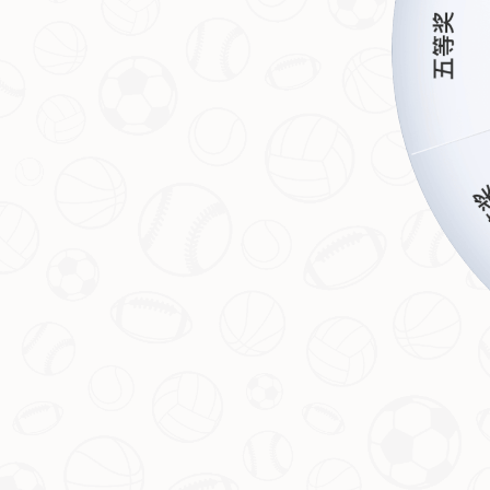
为了更好地利用替补名额和年轻球员的潜力，许多
样性，也让球队在面对不同风格的对手时，能够灵
此外，团队的合作精神和默契度变得愈发重要。在
提升，无疑有助于演绎出更加精彩的赛事。