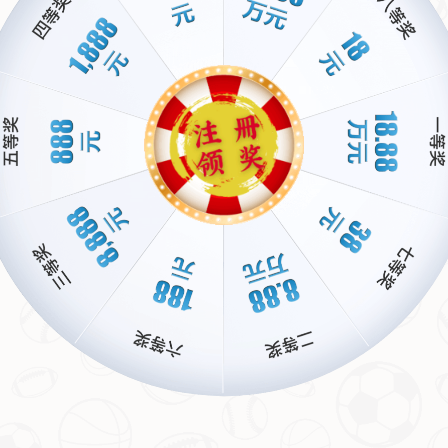
克拉文小路球场的场地相对较小，这种紧凑的空间对战术布
置有着显著的影响。在小场地上，球员们必须适应更快的节
奏和更高的紧迫感，球队在战术安排上倾向于更频繁的短传
配合和快速的进攻转换，这种战术风格极大地提升了比赛的
观赏性。
小场地的特点使得防守阵型的重要性更加凸显，球队需要在
很小的空间内进行相互配合，而这也对防守队员的沟通和默
契提出了更高的要求。由于攻击者和防守者之间的距离较
近，保证防守线的稳定性和灵活性成为成功的关键。因此，
富勒姆在主场面对强敌时，往往选择更为紧凑的防线，以抵
消对方的进攻威胁。
这种战术安排也允许富勒姆在紧张的比赛中寻求反击机会，
并利用快速的速度优势打乱对方的防守体系，从而将场地的