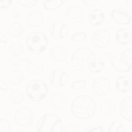
优势发挥到极致。总体而言，球场的大小不仅影响了富勒姆
的战术选择，也促使球队在特定环境下发展出独特的战斗风
格。
球迷氛围的推动力
富勒姆的球迷以支持和热情闻名，他们的存在是克拉文小路
球场不可或缺的一部分。这种浓厚的氛围能够在每一场比赛
中激励球队，球迷们的歌声和助威声构成了场上独特的“第
十二人”效果。有数据显示，主场作战时，球队的胜率明显
高于客场，这与球迷的支持密不可分。
在小型球场中，球迷与球场之间的距离更近，球员能够更加
直接地感受到来自观众看台上的压力和期望。特别是在关键
时刻，球迷的欢呼声常常能推动球员们奋力拼搏，同时增加