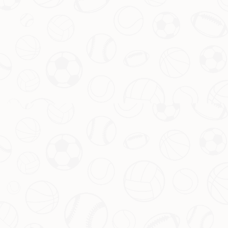
的比赛策略。
最后，主场的球迷不仅营造了热烈的氛围，还在与对手的较
量中起到了“增益效果”，这种气氛对客队形成了威慑。心理
上的影响往往决定了比赛的走势，而在克拉文小路球场，富
勒姆能够凭借主场的多重优势，在压力下表现出更强的韧
性，进而争取胜利。
总结：
综上所述，富勒姆主场小球场的独特魅力与战术影响体现在
多个方面。从历史文化的积淀到战术布局的推导，再到球队
与球迷间的紧密联系，最终形成了一个强大的主场优势。这
使得富勒姆能够在竞争激烈的英超赛场上，尤其是在克拉文
小路球场上，展现出卓越的表现和拼搏精神。
在未来的比赛中，富勒姆将继续依靠这些独特的优势，以应