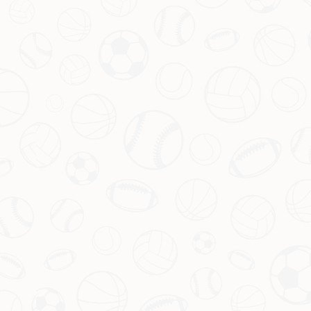
。通过这样的大型活动，更多年轻人将会受到足球的吸引。在梅
众人数也会显著增加。这不仅能提升体育活动的知名度，对于促
人们的理解和融洽。
发展战略，通过引入更多国际化的教练团队和管理模式，提升整