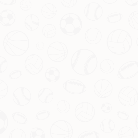
西的影响下，成都的青少年足球培训热潮将会进一步
进当地社区的团结与互动也有积极作用。足球作为一
体水平，朝着职业化、国际化方向发展。这对于提高