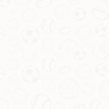
梅西的活动中必然少不了精彩的比赛，球迷们期待
迷提供了一个独特的体验和机会。