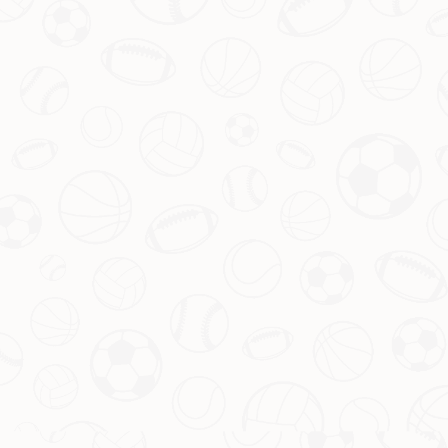
球迷互动环节是活动的重要组成部分，通过签名、
说，无疑是一次难得的机会。
同时，梅西的到来还有助于激励年轻运动员。在这
追逐足球的梦想，推动当地青少年足球的发展。