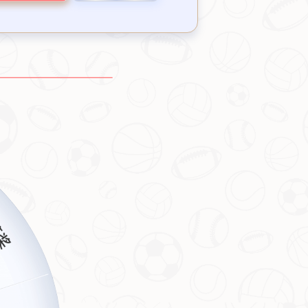
近距离接触偶像，更是对成都足球文化的一次重要宣
足球运动。
个重要城市。这样的交流能够激发更多的合作机会，
这无疑会刺激当地的消费，活跃经济。因此，梅西的