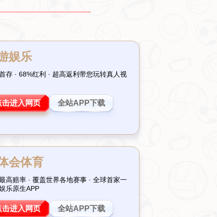
动即将开启
们为这场盛大的活动早已迫不及待。梅西的到来不仅
对当地足球的影响以及活动的整体安排四个方面进行