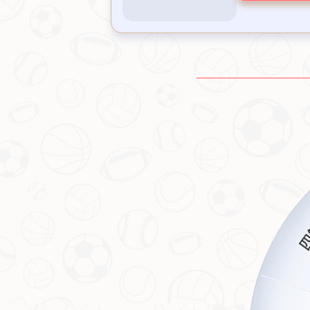
梅西莅临的意义
梅西作为当今足坛最具影响力的球员之一，他的到
传。梅西在全球范围内的影响力，可以帮助提升成
此外，梅西的到来也有助于促进中西方足球文化的
为两国的足球发展提供新的思路和模式。
最后，梅西在成都的活动也为当地商贸和旅游业带