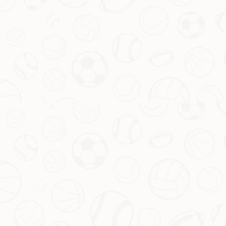
迷的需求，也充分发挥了城市特色。活动将包括一个热闹的开幕
场视觉盛宴。
的签名会和与年轻球员的培训交流。这些环节将让参与观众感受
的安全与交通安排。无论是赛前的宣传，还是赛后的反馈收集，
这不仅是一场与偶像的近距离接触，也是一次足球文化与商业发
球的热爱。
动当天，更会对成都乃至整个中国足球的未来发展产生积极推动
绚丽的光彩。